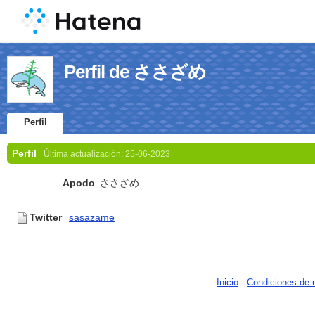
Perfil de ささざめ
Perfil
Perfil
Última actualización:
25-06-2023
Apodo
ささざめ
Twitter
sasazame
Inicio
-
Condiciones de 