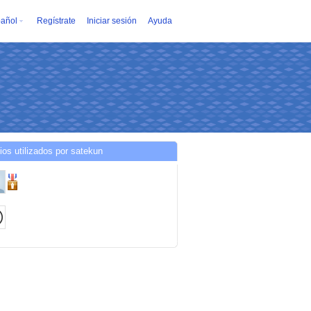
añol
Regístrate
Iniciar sesión
Ayuda
ios utilizados por satekun