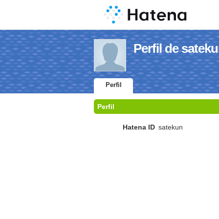
Perfil de satek
Perfil
Perfil
Hatena ID
satekun