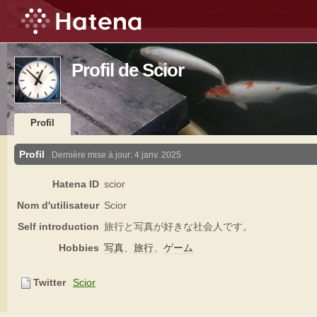
Profil de Scior
Profil
Profil
Dernière mise à jour:
4 janv. 2025
Hatena ID
scior
Nom d'utilisateur
Scior
Self introduction
旅行と写真が好きな社会人です。
Hobbies
写真
、
旅行
、
ゲーム
Twitter
Scior