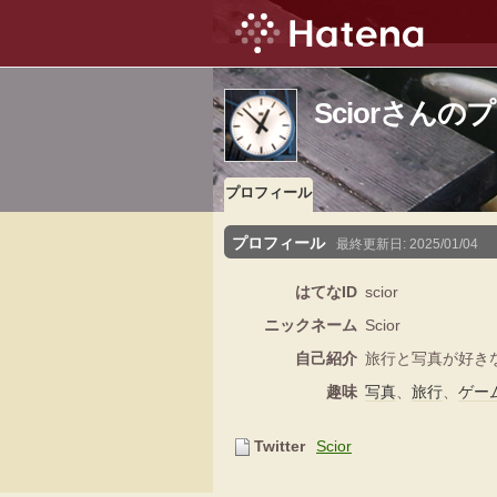
Sciorさん
プロフィール
プロフィール
最終更新日:
2025/01/04
はてなID
scior
ニックネーム
Scior
自己紹介
旅行と写真が好き
趣味
写真
、
旅行
、
ゲー
Twitter
Scior