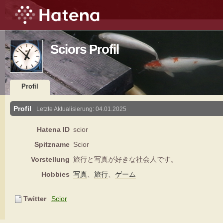
Sciors Profil
Profil
Profil
Letzte Aktualisierung:
04.01.2025
Hatena ID
scior
Spitzname
Scior
Vorstellung
旅行と写真が好きな社会人です。
Hobbies
写真
、
旅行
、
ゲーム
Twitter
Scior