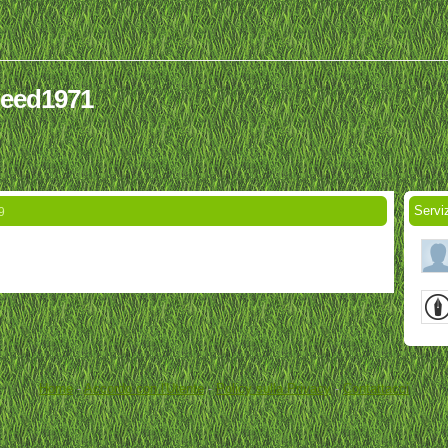
peed1971
Servi
9
Home
-
Accordo con l'Utente
-
Policy sulla Privacy
-
Contattacci