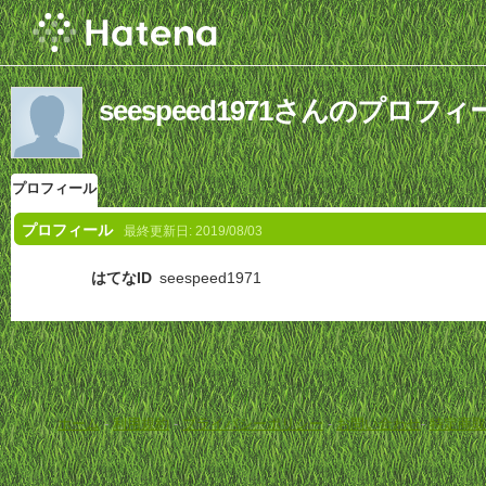
seespeed1971さんのプロフィ
プロフィール
プロフィール
最終更新日:
2019/08/03
はてなID
seespeed1971
ホーム
-
利用規約
-
プライバシーポリシー
-
お問い合わせ
-
特定商取