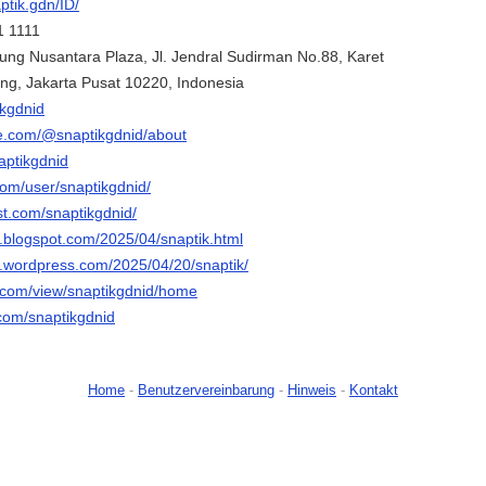
aptik.gdn/ID/
1 1111
ung Nusantara Plaza, Jl. Jendral Sudirman No.88, Karet
ng, Jakarta Pusat 10220, Indonesia
ikgdnid
e.com/@snaptikgdnid/about
aptikgdnid
com/user/snaptikgdnid/
st.com/snaptikgdnid/
d.blogspot.com/2025/04/snaptik.html
id.wordpress.com/2025/04/20/snaptik/
e.com/view/snaptikgdnid/home
.com/snaptikgdnid
Home
-
Benutzervereinbarung
-
Hinweis
-
Kontakt