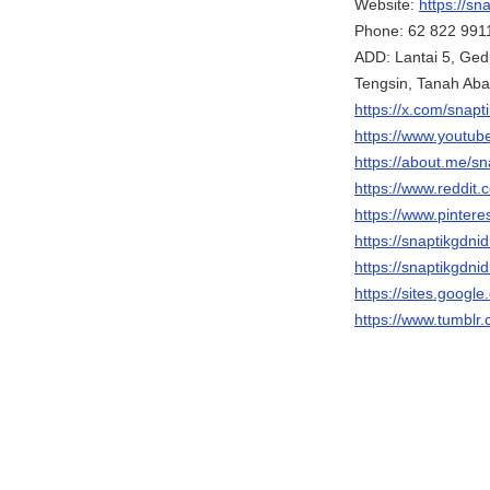
Website:
https://sn
Phone: 62 822 991
ADD: Lantai 5, Ged
Tengsin, Tanah Aba
https://x.com/snapt
https://www.youtub
https://about.me/sn
https://www.reddit.
https://www.pintere
https://snaptikgdni
https://snaptikgdn
https://sites.googl
https://www.tumblr