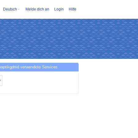
Deutsch
Melde dich an
Login
Hilfe
aptikgdnid verwendete Services.