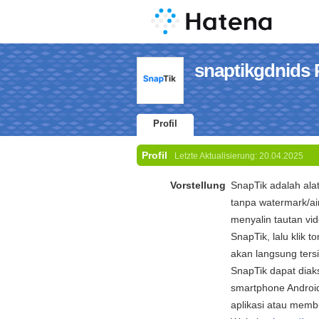
snaptikgdnids P
Profil
Profil
Letzte Aktualisierung:
20.04.2025
Vorstellung
SnapTik adalah al
tanpa watermark/ai
menyalin tautan vi
SnapTik, lalu klik 
akan langsung ters
SnapTik dapat diak
smartphone Android
aplikasi atau mem