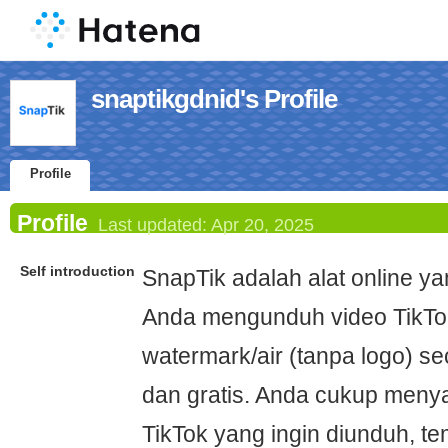
snaptikgdnid's Profile
Profile
Profile
Last updated:
Apr 20, 2025
Self introduction
SnapTik adalah alat online 
Anda mengunduh video TikTo
watermark/air (tanpa logo) s
dan gratis. Anda cukup menya
TikTok yang ingin diunduh, t