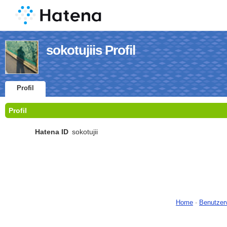
sokotujiis Profil
Profil
Profil
Hatena ID
sokotujii
Home
-
Benutzer