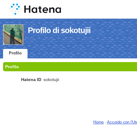
Profilo di sokotujii
Profilo
Profilo
Hatena ID
sokotujii
Home
-
Accordo con l'Ut