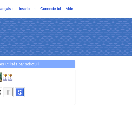
rançais
Inscription
Connecte-toi
Aide
es utilisés par sokotujii