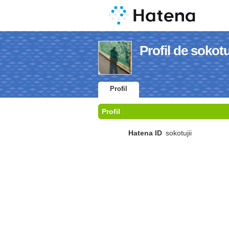
Profil de sokotu
Profil
Profil
Hatena ID
sokotujii