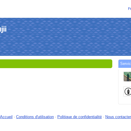
F
jii
Servic
Accueil
-
Conditions d'utilisation
-
Politique de confidentialité
-
Nous contacter