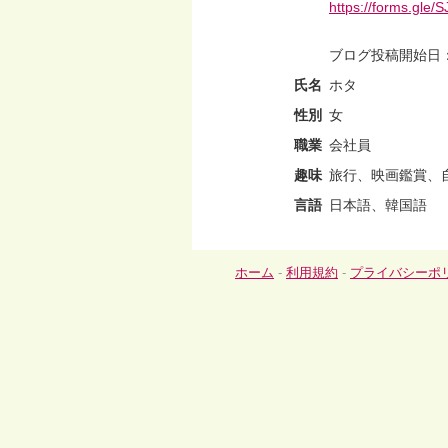
https://forms.gl
ブログ投稿開始日：20
氏名
ホタ
性別
女
職業
会社員
趣味
旅行、映画鑑賞、
言語
日本語、韓国語
ホーム
-
利用規約
-
プライバシーポ