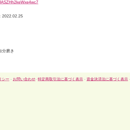
e/SJASZHh2keWxe4wc7
22.02.25
自分磨き
リシー
-
お問い合わせ
-
特定商取引法に基づく表示
-
資金決済法に基づく表示