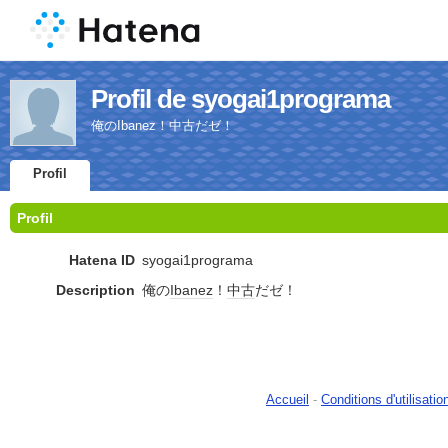
Profil de syogai1programa
俺のIbanez！中古だゼ！
Profil
Profil
Hatena ID
syogai1programa
Description
俺の
Ibanez
！
中古
だゼ！
Accueil
-
Conditions d'utilisatio