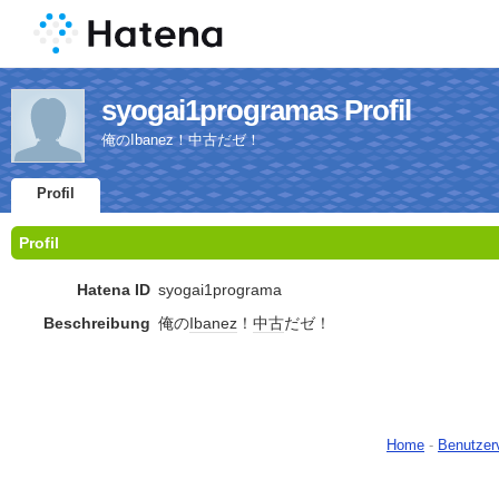
syogai1programas Profil
俺のIbanez！中古だゼ！
Profil
Profil
Hatena ID
syogai1programa
Beschreibung
俺の
Ibanez
！
中古
だゼ！
Home
-
Benutzer