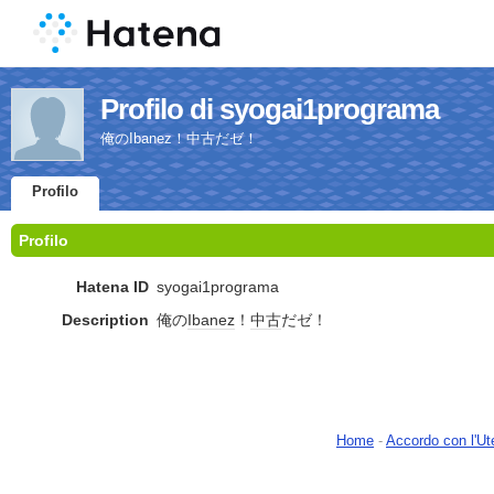
Profilo di syogai1programa
俺のIbanez！中古だゼ！
Profilo
Profilo
Hatena ID
syogai1programa
Description
俺の
Ibanez
！
中古
だゼ！
Home
-
Accordo con l'Ut