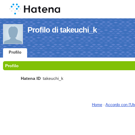
Profilo di takeuchi_k
Profilo
Profilo
Hatena ID
takeuchi_k
Home
-
Accordo con l'Ut