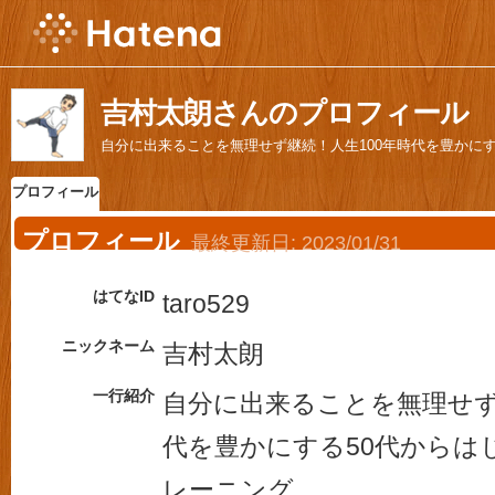
吉村太朗さんのプロフィール
自分に出来ることを無理せず継続！人生100年時代を豊かに
プロフィール
プロフィール
最終更新日:
2023/01/31
はてなID
taro529
ニックネーム
吉村太朗
一行紹介
自分に出来ることを無理せず
代を豊かにする50代からは
レーニング