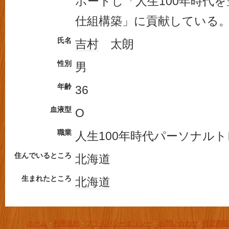
ポートし「人生100年時代
仕組構築」に貢献している
氏名
吉村
太朗
性別
男
年齢
36
血液型
O
職業
人生100年時代パーソナル
住んでいるところ
北海道
生まれたところ
北海道
ホーム
-
利用規約
-
プライバシーポリシー
-
お問い合わせ
-
特定商取