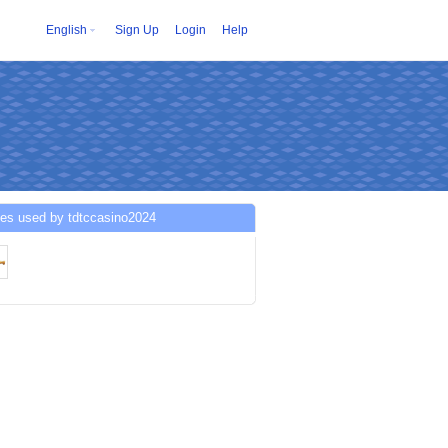
English
Sign Up
Login
Help
ces used by tdtccasino2024