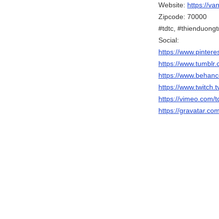
Website:
https://va
Zipcode: 70000
#tdtc, #thienduongt
Social:
https://www.pintere
https://www.tumblr
https://www.behanc
https://www.twitch.
https://vimeo.com/
https://gravatar.co