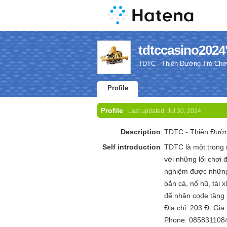
tdtccasino2024'
TDTC - Thiên Đường Trò Chơ
Profile
Profile
Last updated:
Jul 30, 2024
Description
TDTC - Thiên Đườn
Self introduction
TDTC là một trong 
với những lối chơi 
nghiệm được những t
bắn cá, nổ hũ, tài 
để nhận code tặng 
Địa chỉ: 203 Đ. Gi
Phone: 085831108