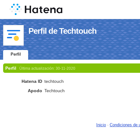
Perfil de Techtouch
Perfil
Perfil
Última actualización:
30-11-2020
Hatena ID
techtouch
Apodo
Techtouch
Inicio
-
Condiciones de 