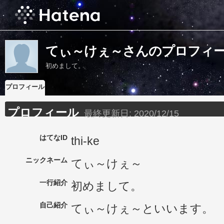
てぃ～けぇ～さんのプロフィ
初めまして。
プロフィール
プロフィール
最終更新日:
2020/12/15
はてなID
thi-ke
ニックネーム
てぃ～けぇ～
一行紹介
初めまして。
自己紹介
てぃ～けぇ～といいます。