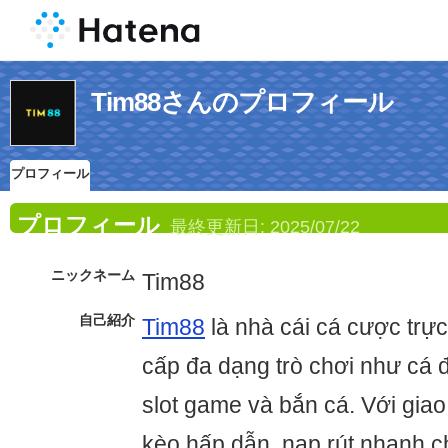
Tim88さんのプロフィール
プロフィール
プロフィール
最終更新日:
2025/07/22
ニックネーム
Tim88
自己紹介
Tim88
là nhà cái cá cược trực
cấp đa dạng trò chơi như cá 
slot game và bắn cá. Với giao 
kèo hấp dẫn, nạp rút nhanh 