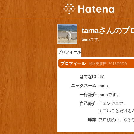
tamaさんの
tamaです。
プロフィール
プロフィール
最終更新日:
2018/09/09
はてなID
ttk1
ニックネーム
tama
一行紹介
tama
です。
自己紹介
IT
エンジニア
。
面白い
ことだけを
職業
プロ
積読
er
、
やる