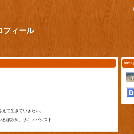
プロフィール
ta
考えて生きていきたい。
やる詐欺
師、
サキ
ノバ
シス
ト