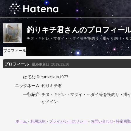
釣りキチ君さんのプロフィー
チヌ・キビレ・マダイ・ヘダイ等を筏釣り・掛かり釣り・ル
プロフィール
プロフィール
最終更新日:
2019/12/18
はてなID
turikitikun1977
ニックネーム
釣りキチ君
一行紹介
チヌ
・キ
ビレ
・
マダイ
・
ヘダイ
等を筏
釣り
・掛
がメイン
ホーム
-
利用規約
-
プライバシーポリシー
-
お問い合わせ
-
特定商取