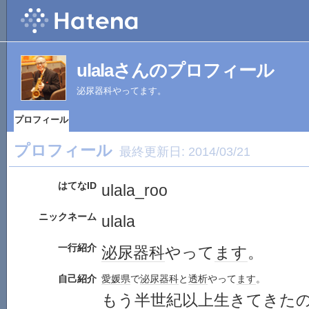
ulalaさんのプロフィール
泌尿器科やってます。
プロフィール
プロフィール
最終更新日:
2014/03/21
はてなID
ulala_roo
ニックネーム
ulala
一行紹介
泌尿器科
やって
ます
。
自己紹介
愛媛県
で
泌尿器科
と
透析
やって
ます
。
もう半世紀以上生きてきた