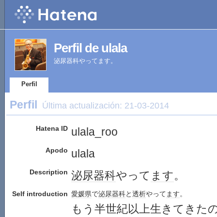
Perfil de ulala
泌尿器科やってます。
Perfil
Perfil
Última actualización:
21-03-2014
Hatena ID
ulala_roo
Apodo
ulala
Description
泌尿器科
やって
ます
。
Self introduction
愛媛県
で
泌尿器科
と
透析
やって
ます
。
もう半世紀以上生きてきた