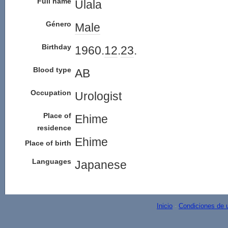
Full name
Ulala
Género
Male
Birthday
1960.
12
.
23
.
Blood type
AB
Occupation
Urologist
Place of
Ehime
residence
Ehime
Place of birth
Languages
Japanese
Inicio
-
Condiciones de 