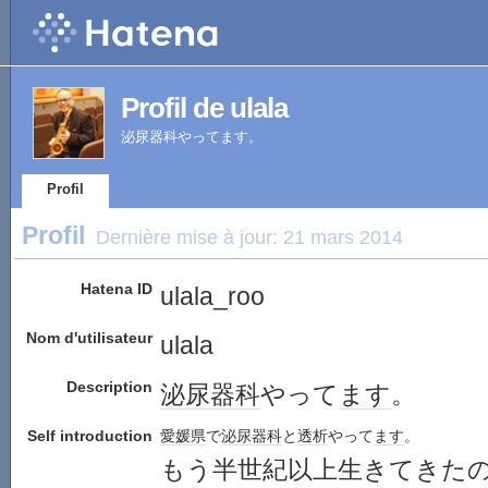
Profil de ulala
泌尿器科やってます。
Profil
Profil
Dernière mise à jour:
21 mars 2014
Hatena ID
ulala_roo
Nom d'utilisateur
ulala
Description
泌尿器科
やって
ます
。
Self introduction
愛媛県
で
泌尿器科
と
透析
やって
ます
。
もう半世紀以上生きてきた