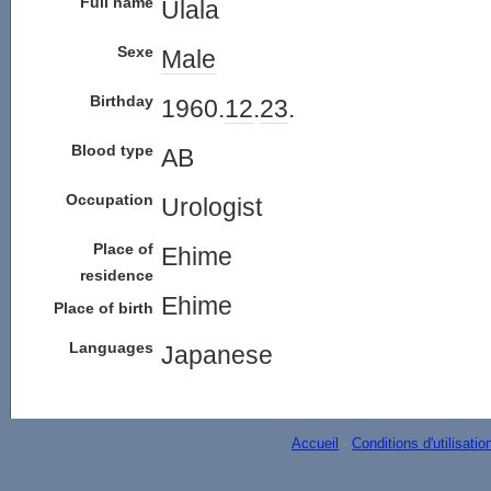
Full name
Ulala
Sexe
Male
Birthday
1960.
12
.
23
.
Blood type
AB
Occupation
Urologist
Place of
Ehime
residence
Ehime
Place of birth
Languages
Japanese
Accueil
-
Conditions d'utilisatio