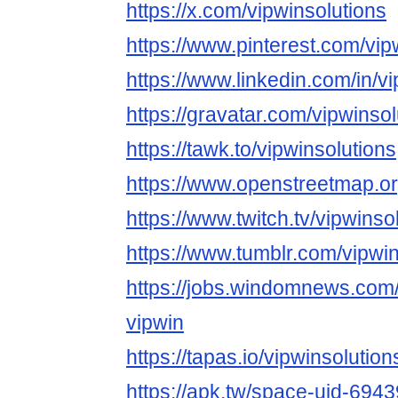
https://x.com/vipwinsolutions
https://www.pinterest.com/vip
https://www.linkedin.com/in/vi
https://gravatar.com/vipwinsol
https://tawk.to/vipwinsolutions
https://www.openstreetmap.or
https://www.twitch.tv/vipwinso
https://www.tumblr.com/vipwin
https://jobs.windomnews.com/
vipwin
https://tapas.io/vipwinsolution
https://apk.tw/space-uid-694