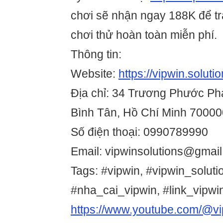
chơi sẽ nhận ngay 188K để tr
chơi thử hoàn toàn miễn phí.
Thông tin:
Website:
https://vipwin.solutio
Địa chỉ: 34 Trương Phước Pha
Bình Tân, Hồ Chí Minh 70000
Số điện thoại: 0990789990
Email: vipwinsolutions@gmai
Tags: #vipwin, #vipwin_soluti
#nha_cai_vipwin, #link_vipwin
https://www.youtube.com/@vi