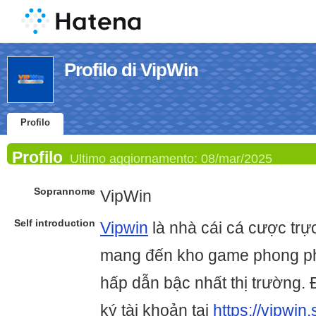
Profilo di VipWin
Profilo
Profilo
Ultimo aggiornamento:
08/mar/2025
Soprannome
VipWin
Self introduction
Vipwin
là nhà cái cá cược trự
mang đến kho game phong ph
hấp dẫn bậc nhất thị trường. 
ký tài khoản tại
https://vipwin.