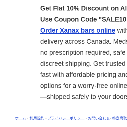
Get Flat 10% Discount on Al
Use Coupon Code "SALE10
Order Xanax bars online
wit
delivery across Canada. Med
no prescription required, saf
discreet shipping. Get trusted 
fast with affordable pricing a
options for a worry-free onli
—shipped safely to your door
ホーム
-
利用規約
-
プライバシーポリシー
-
お問い合わせ
-
特定商取