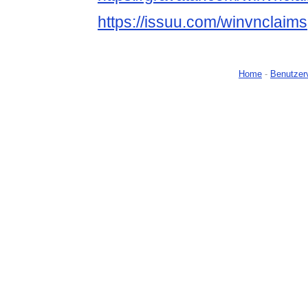
https://issuu.com/winvnclaims
Home
-
Benutzer