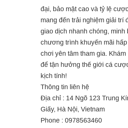
đại, bảo mật cao và tỷ lệ cư
mang đến trải nghiệm giải trí
giao dịch nhanh chóng, minh
chương trình khuyến mãi hấp
chơi yên tâm tham gia. Khá
để tận hưởng thế giới cá cượ
kịch tính!
Thông tin liên hệ
Địa chỉ : 14 Ngõ 123 Trung K
Giấy, Hà Nội, Vietnam
Phone : 0978563460