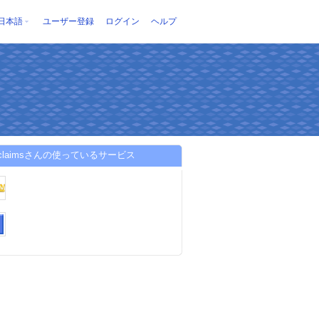
日本語
ユーザー登録
ログイン
ヘルプ
vnclaimsさんの使っているサービス