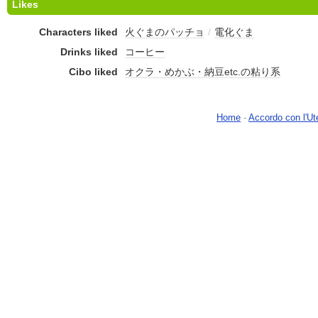
Likes
Characters liked
火ぐまのパッチョ
/
電化ぐま
Drinks liked
コーヒー
Cibo liked
オクラ・めかぶ・納豆etc.の粘り系
Home
-
Accordo con l'Ut