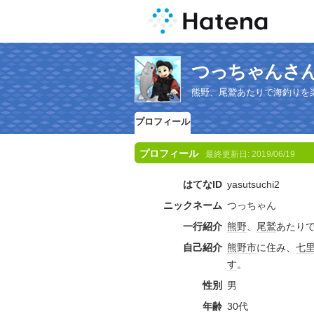
つっちゃんさ
熊野、尾鷲あたりで海釣りを
プロフィール
プロフィール
最終更新日:
2019/06/19
はてなID
yasutsuchi2
ニックネーム
つっちゃん
一行紹介
熊野
、
尾鷲
あたり
自己紹介
熊野市
に住み、
七
す
。
性別
男
年齢
30代