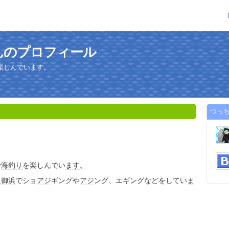
んのプロフィール
楽しんでいます。
つっ
で
海釣り
を楽しんでい
ます
。
里御浜
でショ
アジ
ギングや
アジ
ング、エギングなどをしてい
ま