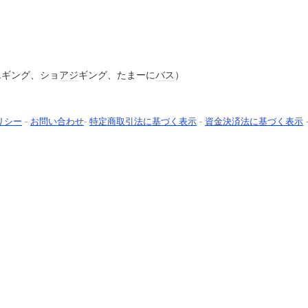
エギング、ショ
アジ
ギング、たまーに
バス
）
リシー
-
お問い合わせ
-
特定商取引法に基づく表示
-
資金決済法に基づく表示