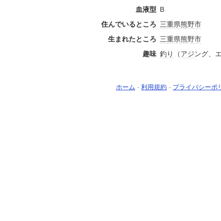
血液型
B
住んでいるところ
三重県
熊野市
生まれたところ
三重県
熊野市
趣味
釣り
（
アジ
ング、
ホーム
-
利用規約
-
プライバシーポ