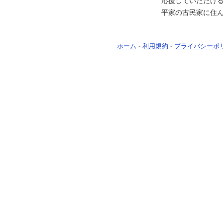
応援していただける
平家の古民家に住
ホーム
-
利用規約
-
プライバシーポ