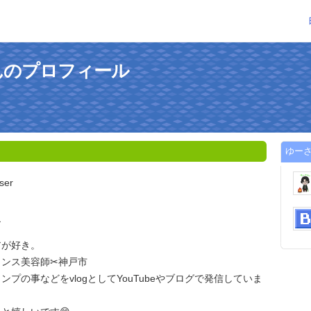
んのプロフィール
ゆー
ser
ア
アが好き。
ンス美容師✂︎神戸市
プの事などをvlogとしてYouTubeやブログで発信していま