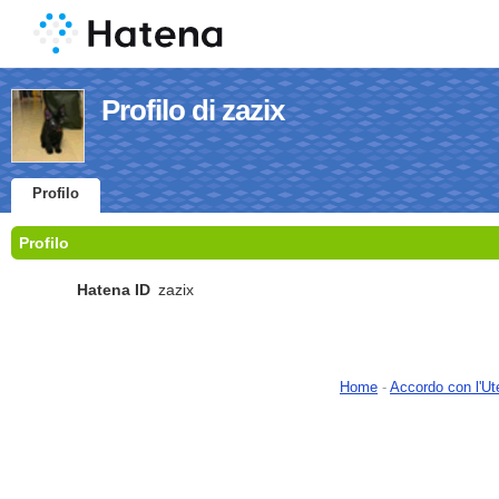
Profilo di zazix
Profilo
Profilo
Hatena ID
zazix
Home
-
Accordo con l'Ut