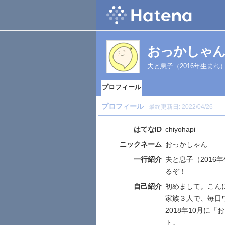
おっかしゃ
夫と息子（2016年生ま
プロフィール
プロフィール
最終更新日:
2022/04/26
はてなID
chiyohapi
ニックネーム
おっかしゃん
一行紹介
夫と息子（201
るぞ！
自己紹介
初めまして。こんにち
家族３人で、毎日
2018年10月に
ト。