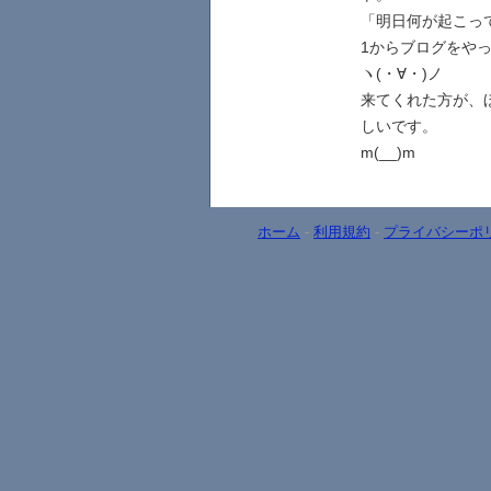
「明日何が起こっ
1からブログをや
ヽ(・∀・)ノ
来てくれた方が、
しいです。
m(__)m
ホーム
-
利用規約
-
プライバシーポ