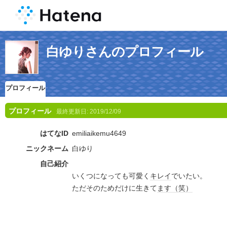
白ゆりさんのプロフィール
プロフィール
プロフィール
最終更新日:
2019/12/09
はてなID
emiliaikemu4649
ニックネーム
白ゆり
自己紹介
いくつになっても可愛く
キレイ
でいたい。
ただそのためだけに生きて
ます
（笑）