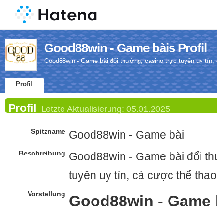
Good88win - Game bàis Profil
Good88win - Game bài đổi thưởng, casino trực tuyến uy tín,
Profil
Profil
Letzte Aktualisierung:
05.01.2025
Spitzname
Good88win - Game bài
Beschreibung
Good88win - Game bài đổi th
tuyến uy tín, cá cược thể thao
Vorstellung
Good88win - Game b