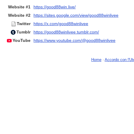
Website #1
https://good88win.live/
Website #2
https://sites.google.com/view/good88winlivee
Twitter
https://x.com/good88winlivee
Tumblr
https://good88winlivee.tumblr.com/
YouTube
https://www.youtube.com/@good88winlivee
Home
-
Accordo con l'Ut