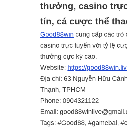
thưởng, casino trự
tín, cá cược thể th
Good88win
cung cấp các trò 
casino trực tuyến với tỷ lệ c
thưởng cực kỳ cao.
Website:
https://good88win.liv
Địa chỉ: 63 Nguyễn Hữu Cản
Thạnh, TPHCM
Phone: 0904321122
Email: good88winlive@gmail
Tags: #Good88, #gamebai, #c