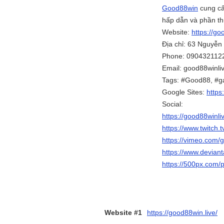
Good88win
cung cấp
hấp dẫn và phần th
Website:
https://go
Địa chỉ: 63 Nguyễ
Phone: 090432112
Email: good88winl
Tags: #Good88, #g
Google Sites:
https
Social:
https://good88winl
https://www.twitch.
https://vimeo.com/
https://www.devian
https://500px.com/
Website #1
https://good88win.live/