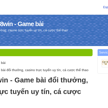
Esp
88win - Game bài
ởng, casino trực tuyến uy tín, cá cược thể thao
Servic
 bài
ài đổi thưởng, casino trực tuyến uy tín, cá cược thể thao
n - Game bài đổi thưởng,
rực tuyến uy tín, cá cược