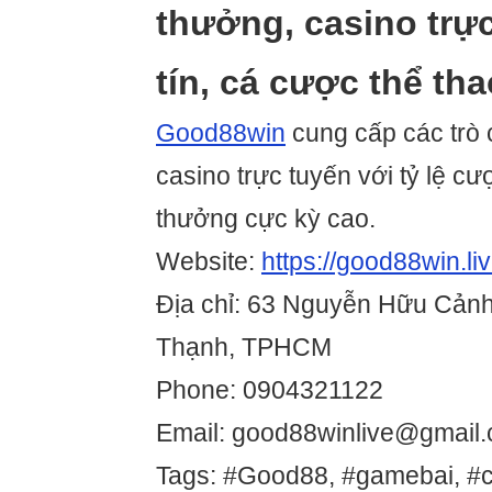
thưởng, casino trự
tín, cá cược thể th
Good88win
cung cấp các trò 
casino trực tuyến với tỷ lệ c
thưởng cực kỳ cao.
Website:
https://good88win.liv
Địa chỉ: 63 Nguyễn Hữu Cản
Thạnh, TPHCM
Phone: 0904321122
Email: good88winlive@gmail
Tags: #Good88, #gamebai, #c