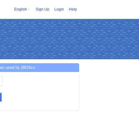
English
Sign Up
Login
Help
ces used by j8818co