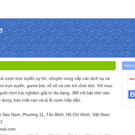
e
Servi
cá cược trực tuyến uy tín, chuyên cung cấp các dịch vụ cá
no trực tuyến, game bài, xổ số và các trò chơi slot. Với mục
gười chơi trải nghiệm giải trí đa dạng, J88 nổi bật nhờ vào
ử dụng, bảo mật cao và tỷ lệ cược hấp dẫn.
an Sào Nam, Phường 11, Tân Bình, Hồ Chí Minh, Việt Nam
32
mail.com