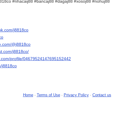
8818co #nhacaij88 #bancaj88 #dagaj88 #xosoj88 #nohuj88
ok.com/j8818co
co
be.com/@j8818co
st.com/j8818co/
er.com/profile/04679524147695152442
m/j8818co
Home
-
Terms of Use
-
Privacy Policy
-
Contact us