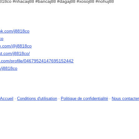
8818co #nhacaij88 #bancaj88 #dagaj88 #xosoj88 #nohuj88
ok.com/j8818co
co
be.com/@j8818co
st.com/j8818co/
er.com/profile/04679524147695152442
m/j8818co
Accueil
-
Conditions d'utilisation
-
Politique de confidentialité
-
Nous contacter