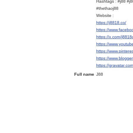
Hashtags : #j88 #j
#thethaoj88
Website :
https://j8818.co/
https://www.facebo
https://x.com/j8818
https://www.youtu
https://www.pintere
https://www.blogg
https://gravatar.co
Full name
J88