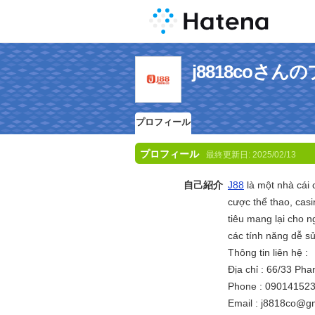
j8818coさ
プロフィール
プロフィール
最終更新日:
2025/02/13
自己紹介
J88
là một nhà cái 
cược thể thao, casi
tiêu mang lại cho n
các tính năng dễ s
Thông tin liên hệ :
Địa chỉ : 66/33 Ph
Phone : 09014152
Email : j8818co@g