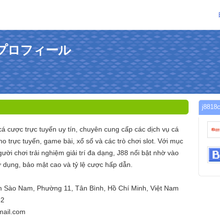
んのプロフィール
j88
cá cược trực tuyến uy tín, chuyên cung cấp các dịch vụ cá
no trực tuyến, game bài, xổ số và các trò chơi slot. Với mục
gười chơi trải nghiệm giải trí đa dạng, J88 nổi bật nhờ vào
ử dụng, bảo mật cao và tỷ lệ cược hấp dẫn.
an Sào Nam, Phường 11, Tân Bình, Hồ Chí Minh, Việt Nam
32
mail.com