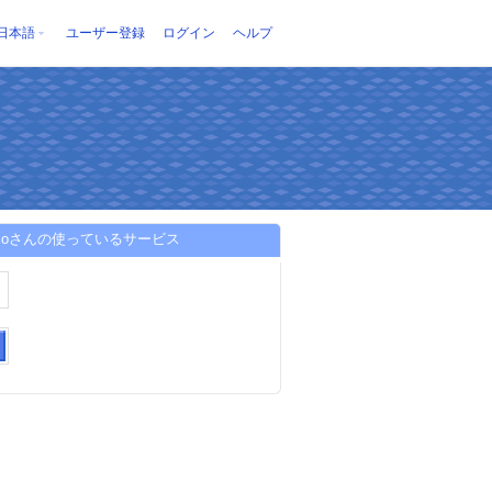
日本語
ユーザー登録
ログイン
ヘルプ
18coさんの使っているサービス