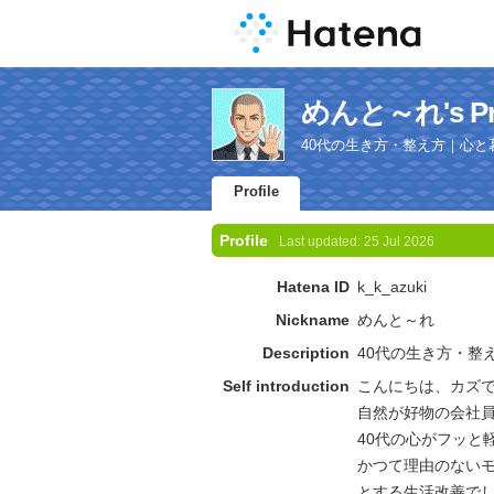
めんと～れ's Pro
40代の生き方・整え方｜心
Profile
Profile
Last updated:
25 Jul 2026
Hatena ID
k_k_azuki
Nickname
めんと～れ
Description
40代の生き方・整
Self introduction
こんにちは、カズ
自然が好物の会社
40代の心がフッと
かつて理由のないモ
とする生活改善で