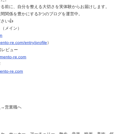
なる前に、自分を整える大切さを実体験からお届けします。
人間関係を豊かにする3つのブログを運営中。
さい👍
る（メイン）
om
mento-re.com/entry/profile
）
書レビュー
w.mento-re.com
察
mento-re.com
員→営業職へ