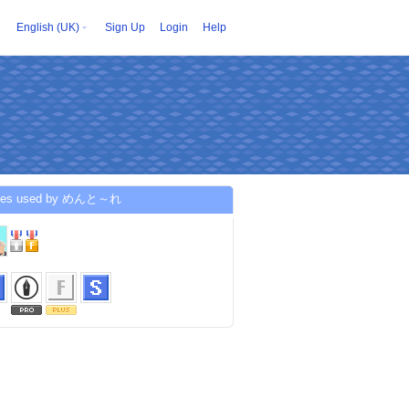
English (UK)
Sign Up
Login
Help
ices used by めんと～れ