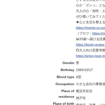
心が「ズンっ」と
大人の心・知性・
ぜひ覗いてみてくだ
🍀心と生活を整え
https://mento-re.c
（プロフ：
https://
📖33歳へ届ける読
https://book-revie
💞大人向け恋愛考
https://enjoy-love.
Gender
男
Birthday
1984
/
10
/
17
Blood type
A型
Occupation
小さな会社の事務
Place of
横浜市
在住
residence
神戸市
Place of birth