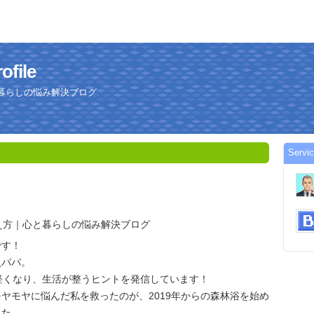
file
と暮らしの悩み解決ブログ
Serv
え方｜心と暮らしの悩み解決ブログ
です！
員パパ。
軽くなり、生活が整うヒントを発信しています！
ヤモヤに悩んだ私を救ったのが、2019年からの森林浴を始め
した。