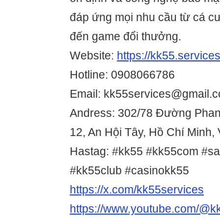
đáp ứng mọi nhu cầu từ cá cư
đến game đổi thưởng.
Website:
https://kk55.services
Hotline: 0908066786
Email: kk55services@gmail.
Andress: 302/78 Đường Phan
12, An Hội Tây, Hồ Chí Minh,
Hastag: #kk55 #kk55com #s
#kk55club #casinokk55
https://x.com/kk55services
https://www.youtube.com/@kk