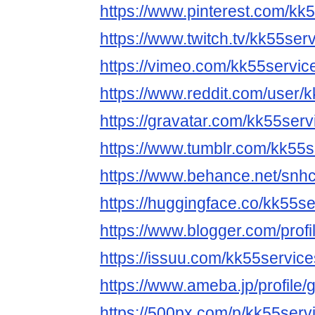
https://www.pinterest.com/kk
https://www.twitch.tv/kk55ser
https://vimeo.com/kk55servic
https://www.reddit.com/user/
https://gravatar.com/kk55serv
https://www.tumblr.com/kk55s
https://www.behance.net/snh
https://huggingface.co/kk55se
https://www.blogger.com/pro
https://issuu.com/kk55service
https://www.ameba.jp/profile/
https://500px.com/p/kk55ser