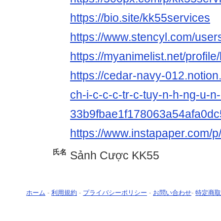
https://bio.site/kk55services
https://www.stencyl.com/use
https://myanimelist.net/profil
https://cedar-navy-012.notion
ch-i-c-c-c-tr-c-tuy-n-h-ng-u-
33b9fbae1f178063a54afa0d
https://www.instapaper.com/
氏名
Sảnh Cược KK55
ホーム
-
利用規約
-
プライバシーポリシー
-
お問い合わせ
-
特定商取