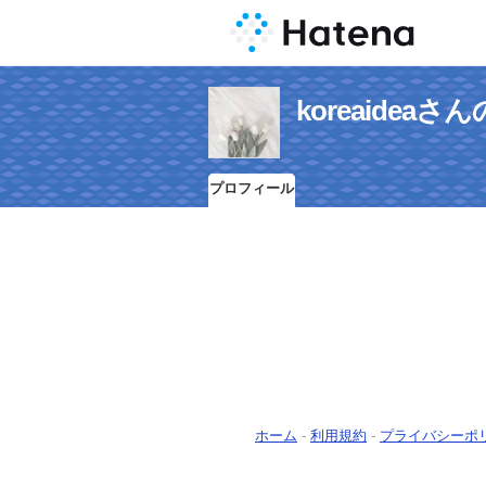
koreaidea
プロフィール
ホーム
-
利用規約
-
プライバシーポ