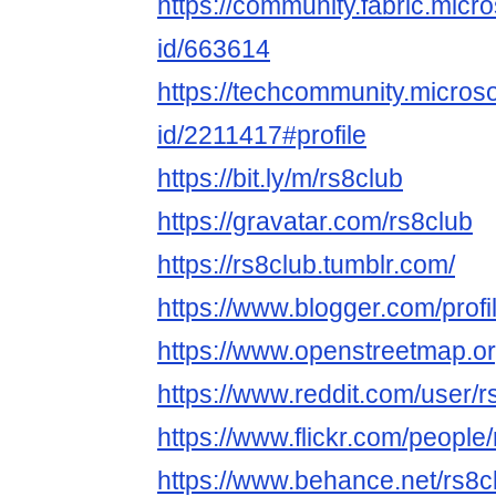
https://community.fabric.micr
id/663614
https://techcommunity.microso
id/2211417#profile
https://bit.ly/m/rs8club
https://gravatar.com/rs8club
https://rs8club.tumblr.com/
https://www.blogger.com/pro
https://www.openstreetmap.or
https://www.reddit.com/user/r
https://www.flickr.com/people/
https://www.behance.net/rs8c