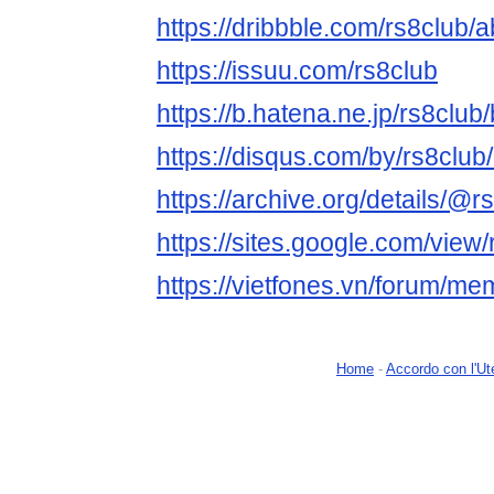
https://dribbble.com/rs8club/
https://issuu.com/rs8club
https://b.hatena.ne.jp/rs8clu
https://disqus.com/by/rs8club
https://archive.org/details/@r
https://sites.google.com/view/
https://vietfones.vn/forum/m
Home
-
Accordo con l'Ut