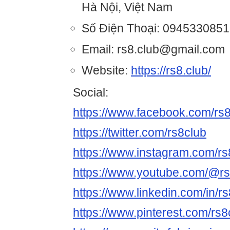
Hà Nội, Việt Nam
Số Điện Thoại: 0945330851
Email: rs8.club@gmail.com
Website:
https://rs8.club/
Social:
https://www.facebook.com/rs8
https://twitter.com/rs8club
https://www.instagram.com/rs
https://www.youtube.com/@rs
https://www.linkedin.com/in/rs
https://www.pinterest.com/rs8