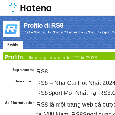
Profilo di RS8
RS8 – Nhà Cái Hot Nhất 2024 – Link Đăng Nhập RS8Sport M
Profilo
Profilo
Ultimo aggiornamento:
20/dic/2023
Soprannome
RS8
Description
RS8 – Nhà Cái Hot Nhất 202
RS8Sport Mới Nhất Tại RS8.
Self introduction
RS8 là một trang web cá cược 
tại Việt Nam. RS8Sport cung 